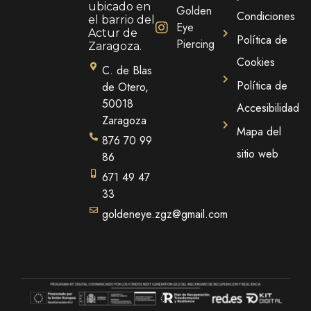
ubicado en
Golden
Condiciones
el barrio del
Eye
Actur de
Política de
Piercing
Zaragoza.
Cookies
C. de Blas
Política de
de Otero,
50018
Accesibilidad
Zaragoza
Mapa del
876 70 99
sitio web
86
671 49 47
33
goldeneye.zgz@gmail.com