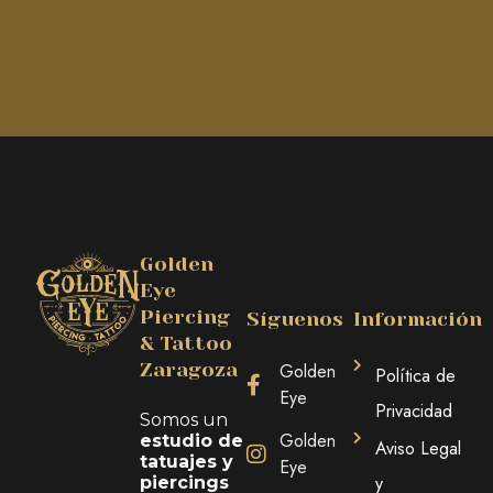
Golden
Eye
Piercing
Síguenos
Información
& Tattoo
Zaragoza
Golden
Política de
Eye
Privacidad
Somos un
Golden
estudio de
Aviso Legal
tatuajes y
Eye
y
piercings